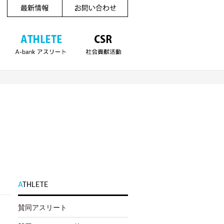
A
THLETE
賛同アスリート