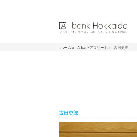
ホーム
»
A-bankアスリート
»
古田史郎
古田史郎