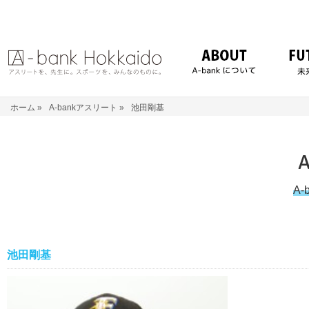
ホーム
»
A-bankアスリート
»
池田剛基
A
池田剛基